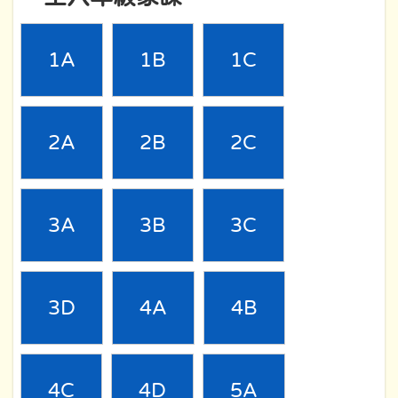
1A
1B
1C
2A
2B
2C
3A
3B
3C
3D
4A
4B
4C
4D
5A