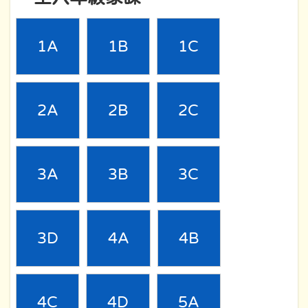
1A
1B
1C
2A
2B
2C
3A
3B
3C
3D
4A
4B
4C
4D
5A