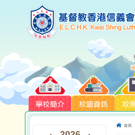
學校簡介
校園資訊
校
首頁
2026
◄
►