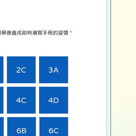
同學應養成即時填寫手冊的習慣 *
2C
3A
4C
4D
6B
6C