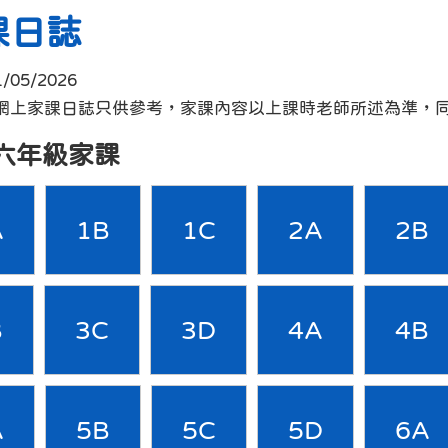
課日誌
1/05/2026
 :網上家課日誌只供參考，家課內容以上課時老師所述為準，
六年級家課
A
1B
1C
2A
2B
B
3C
3D
4A
4B
A
5B
5C
5D
6A