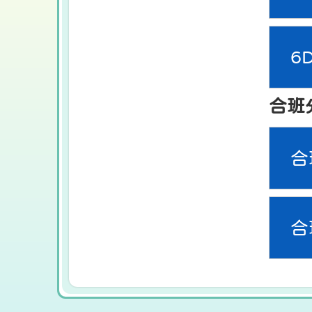
6
合班
合
合