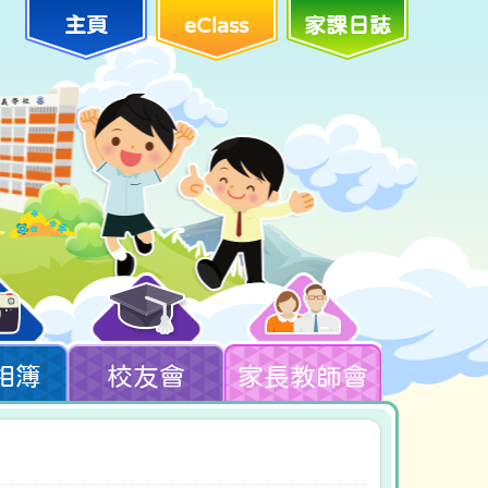
主頁
eClass
家課日誌
相簿
校友會
家長教師會