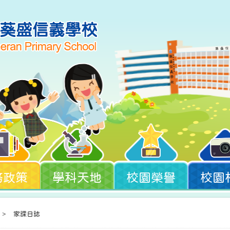
務政策
學科天地
校園榮譽
校園
>
家課日誌